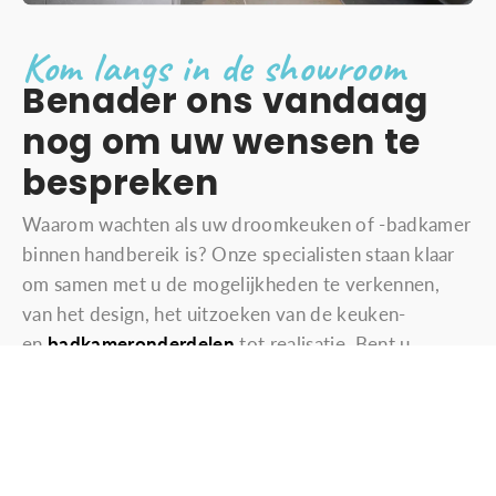
Kom langs in de showroom
Benader ons vandaag
nog om uw wensen te
bespreken
Waarom wachten als uw droomkeuken of -badkamer
binnen handbereik is? Onze specialisten staan klaar
om samen met u de mogelijkheden te verkennen,
van het design, het uitzoeken van de keuken-
en
badkameronderdelen
tot realisatie. Bent u
benieuwd naar wat er allemaal mogelijk is als u
vloertegels voor een keuken of badkamertegels wilt
kopen? Neem vandaag nog contact met ons op
via
het contactformulier
of bel direct naar
+31 (0)
165 30 38 34
. Samen brengen we uw visie tot leven