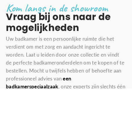
Kom langs in de showroom
Vraag bij ons naar de
mogelijkheden
Uw badkamer is een persoonlijke ruimte die het
verdient om met zorg en aandacht ingericht te
worden. Laat u leiden door onze collectie en vindt
de perfecte badkameronderdelen om te kopen of te
bestellen. Mocht u twijfels hebben of behoefte aan
professioneel advies van
een
badkamerspeciaalzaak
,
onze experts zijn slechts één
telefoontje verwijderd. Neem contact op via
het
contactformulier
of bel
+31 (0) 165 30 38 34
, en
ontdek hoe we samen uw badkamer kunnen
transformeren naar een ruimte die volledig aan uw
wensen voldoet. Ook als u vragen heeft over de