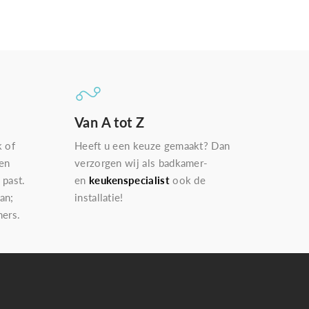
Van A tot Z
k of
Heeft u een keuze gemaakt? Dan
een
verzorgen wij als badkamer-
 past.
en
keukenspecialist
ook de
an;
installatie!
ers.