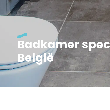
Badkamer spec
België