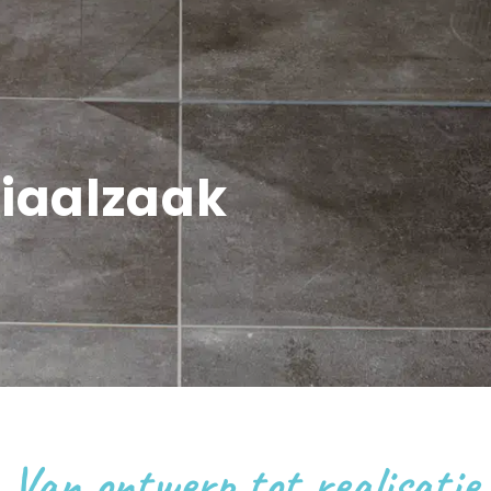
iaalzaak
Van ontwerp tot realisatie