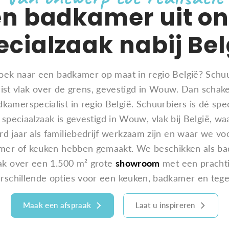
en badkamer uit on
ecialzaak nabij Bel
oek naar een badkamer op maat in regio België? Schuu
st vlak over de grens, gevestigd in Wouw. Dan schake
dkamerspecialist in regio België. Schuurbiers is dé spe
peciaalzaak is gevestigd in Wouw, vlak bij België, wa
d jaar als familiebedrijf werkzaam zijn en waar we vo
mer of keuken hebben gemaakt. We beschikken als bad
ak over een 1.500 m² grote
showroom
met een prachti
rschillende opties voor een keuken, badkamer en tege
Maak een afspraak
Laat u inspireren