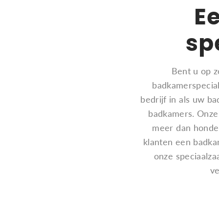
E
sp
Bent u op z
badkamerspeciali
bedrijf in als uw ba
badkamers. Onze s
meer dan honder
klanten een badka
onze speciaalza
ve