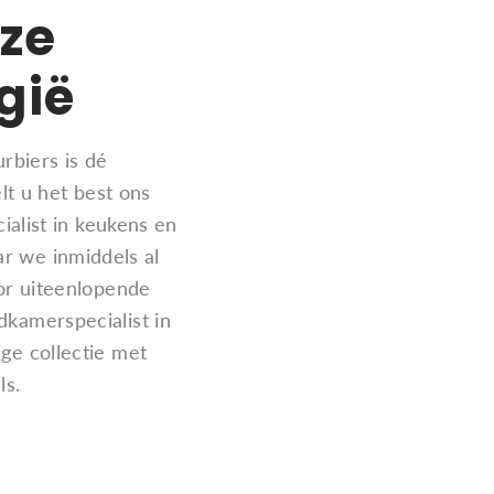
ze
gië
rbiers is dé
lt u het best ons
cialist in keukens en
ar we inmiddels al
or uiteenlopende
kamerspecialist in
ge collectie met
ls.